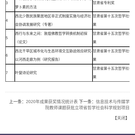
3
甘肃省专利奖
萝卜素的方法
西北少数民族聚居地区非正式制度实施与经济社
甘肃省第十五次哲学社会
4
会协调发展研究（专著）
果
西行与东来之间：敦煌佛教哲学转换机制初探
甘肃省第十五次哲学社会
5
（论文）
果
西北干旱区城市化与生态环境交互胁迫效应研究-
甘肃省第十五次哲学社会
6
以河西走廊为例（研究报告）
果
甘肃省第十五次哲学社会
7
叶燮诗论研究
果
上一条：
2020年成果获奖情况统计表
下一条：
信息技术与传媒学
院教师课题获批立项省哲学社会科学规划项目
【
关闭
】