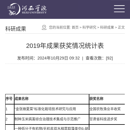
您的当前位置:
首页
>
科学研究
>
科研成果
> 正文
科研成果
2019年成果获奖情况统计表
发布时间：2024年10月29日 09:32 | 查看次数：[
92
]
序号
成果名称
获奖名称
1
“金张掖夏菜”标准化栽培技术研究与应用
全国农牧渔业丰收奖
2
制种玉米病害综合治理技术集成与示范推广
甘肃省科技进步奖
一种低分子有机物/无机盐双水相萃取藻类中β-胡