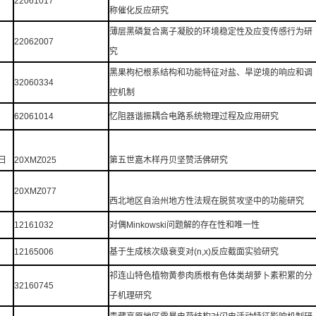
22061017
称催化反应研究
薄层黑磷复合离子凝胶的环境稳定性及应变传感行为研
22062007
究
黑果枸杞根系结构和功能特征对盐、旱逆境的响应和调
32060334
控机制
62061014
忆阻器谐振耦合电路系统物理过程及应用研究
日
20XMZ025
第五世嘉木样丹贝坚赞活佛研究
20XMZ077
西北地区自治州地方性法规在脱贫攻坚中的功能研究
12161032
对偶Minkowski问题解的存在性和唯一性
12165006
基于生成核次级衰变对(n,x)反应截面实验研究
祁连山特色植物黄参肉质根有色体类胡萝卜素积累的分
32160745
子机理研究