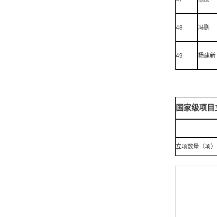
48
冯鹏
49
杨建新
国家级项目立项
立项数量（项）