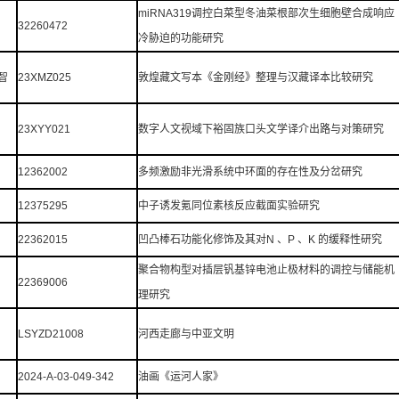
miRNA319调控白菜型冬油菜根部次生细胞壁合成响应
32260472
冷胁迫的功能研究
智
23XMZ025
敦煌藏文写本《金刚经》整理与汉藏译本比较研究
23XYY021
数字人文视域下裕固族口头文学译介出路与对策研究
12362002
多频激励非光滑系统中环面的存在性及分岔研究
12375295
中子诱发氪同位素核反应截面实验研究
22362015
凹凸棒石功能化修饰及其对N 、P 、K 的缓释性研究
聚合物构型对插层钒基锌电池止极材料的调控与储能机
22369006
理研究
LSYZD21008
河西走廊与中亚文明
2024-A-03-049-342
油画《运河人家》