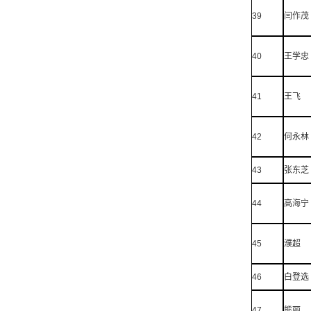
39
闫作茂
40
王学忠
41
王飞
42
何永林
43
张东芝
44
高海宁
45
濮超
46
白登选
47
熊丽