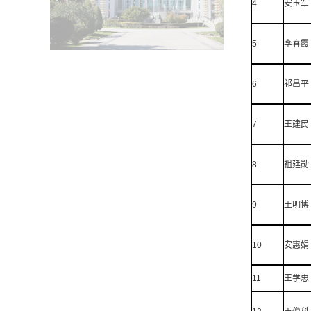
4
安玉军
5
李春霞
6
祁昌平
7
王建民
8
祖廷勋
9
王明博
10
安惠娟
11
王学忠