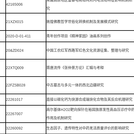
青藏高原地区雷暴电荷结构对闪电活动特征影响机制研
42165006
究
21XZX015
敦煌佛教哲学世俗化转换机制及发展模式研究
2020-D-01-411
青年创作项目《精神家园》油画系列创作
20&ZD024
中国工农红军西路军红色文化资源征集、整理与研究
22XTQ009
晋唐流传《张仲景方论》汇辑与考释
22FZSB028
中古墓志与多元一体的西北边疆研究
22261017
直接以碳化钙为炔源合成端炔化合物及其反应机理研究
高尔基体H2O2靶向探针在裕固族原发性高血压诊疗中
22267007
作用及机制研究
32260092
生态因子、遗传特性对中药羌活质量评价的影响研究