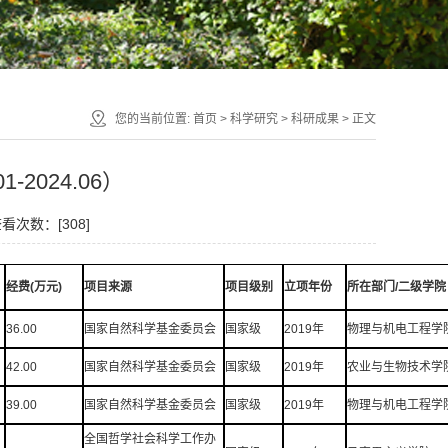
您的当前位置:
首页
>
科学研究
>
科研成果
> 正文
2024.06）
 查看次数：[
308
]
经费(万元)
项目来源
项目级别
立项年份
所在部门/二级学院
36.00
国家自然科学基金委员会
国家级
2019年
物理与机电工程学
42.00
国家自然科学基金委员会
国家级
2019年
农业与生物技术学
39.00
国家自然科学基金委员会
国家级
2019年
物理与机电工程学
全国哲学社会科学工作办