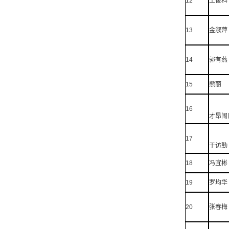
12
王俊科
13
金淑萍
14
郭有燕
15
熊丽
16
才昂闹
17
于访勤
18
冯宜彬
19
罗均华
20
张春梅