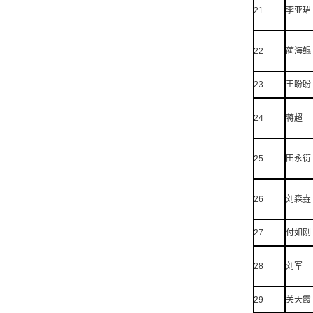
21
李亚珺
22
蔺海鲲
23
王盼盼
24
蒋超
25
田永衍
26
刘森垚
27
付如刚
28
刘军
29
关天霞