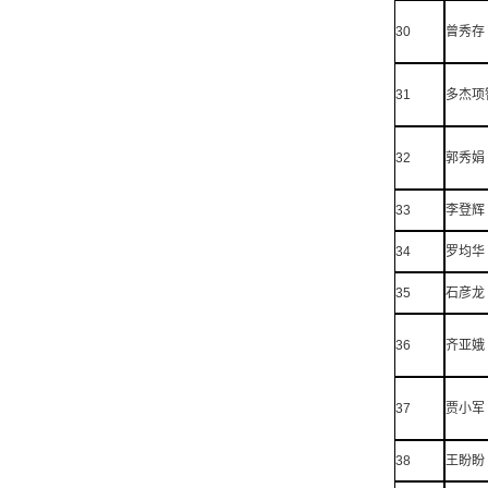
30
曾秀存
31
多杰项
32
郭秀娟
33
李登辉
34
罗均华
35
石彦龙
36
齐亚娥
37
贾小军
38
王盼盼