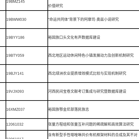
19BMZ145
价值研究
19BWW030
“命运共同体”背景下的阿摩司·奥兹小说研究
19BYY186
裕固族口头文化有声数据库建设
19BTY059
西北地区运动休闲特色小镇发展动力及创新机制研究
19BJY141
西北绿洲农业提质增效模式比较与实现机制研究
19VJX093
河西民间宝卷文献考订集成与研究暨数据库建设
16XMZ037
裕固族鄂金尼部落民族志
12061032
张量方程组和张量互补问题的稀疏解和高效算法研究
含有新型手性噁唑啉共价有机框架材料的合成及其不对