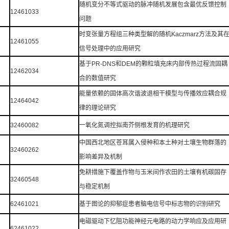
随机变分不等式驱动的脉冲随机发展包含最优反馈控制
12461033
问题
时变张量方程组三种类型解的随机Kaczmarz方法及其
12461055
信号处理中的应用研究
基于PR-DNS和DEM的颗粒填充床内部传热过程流固耦
12462034
合的数值研究
能量依赖的固体高次谐波退相干模型与传播效应耦合规
12464042
律的理论研究
32460082
一氧化氮调控拟南芥侧根发育的机理研究
中国西北地区苍耳属入侵种和本土种对土壤生物群落的
32460262
影响差异及机制
免耕措施下覆盖作物与玉米间作农田的土壤有机碳固存
32460548
与稳定机制
62461021
基于图论的抑郁症患者脑电信号中标志物的识别研究
电磁驱动下忆阻功能神经元电路的动力学响应及应用研
62461022