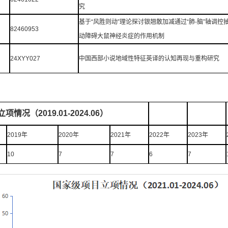
究
基于“风胜则动”理论探讨银翘散加减通过“肺-脑”轴调控
82460953
动障碍大鼠神经炎症的作用机制
24XYY027
中国西部小说地域性特征英译的认知再现与重构研究
情况（2019.01-2024.06）
2019年
2020年
2021年
2022年
2023年
10
7
7
6
7