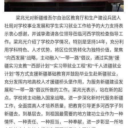
梁兆光对新疆维吾尔自治区教育厅和生产建设兵团人
社局对学校事业发展和学生实习就业工作给予的大力支持表
示衷心感谢，并诚挚邀请各位领导莅临河西学院检查指导工
作。梁兆光介绍了学校办学情况，特别是坚持
14
年，充分利
用学科特色、人才优势，将区位优势转化为独特价值，聚焦
“向西发展”战略，主动融入“一带一路”倡议，通过实施“援
疆实习支教”“西部计划”“实习带就业工程”和“千人进疆就业
计划”等方式支援新疆基础教育并鼓励毕业生赴新疆就业，
充分发挥内地高校人才援疆桥头堡作用，为服务新疆建设发
展和“一带一路”倡议所做的工作。梁兆光表示，站在新的起
点，学校将主动融入国家战略，进一步深化新时代服务新疆
工作，全面提高人才培养质量，把教育引导更多河西学子到
新疆去，到基层去，到祖国最需要的地方建功立业作为一种
情怀、一种责任、一种担当，一种奉献，进一步彰显一所地