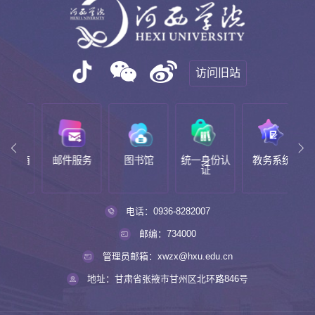
访问旧站
邮箱
邮件服务
图书馆
统一身份认
教务系统
新
证
电话：0936-8282007
邮编：734000
管理员邮箱：xwzx@hxu.edu.cn
地址：甘肃省张掖市甘州区北环路846号