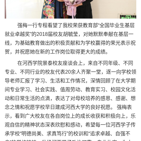
强梅一行专程看望了我校荣获教育部
“
全国毕业生基层
就业卓越奖
”
的
2018
届校友胡毓莹，对她默默奉献在基层一
线，为基础教育做出的积极贡献和为学校赢得的荣光表示祝
贺，并祝愿她在新的工作岗位取得更大的成绩。
在河西学院景泰校友座谈会上，来自不同年级、不同
专业、不同行业的校友代表
20
余人齐聚一堂，逐一向学校领
导老师汇报了学习、生活和工作情况，深情回顾了在大学期
间专业学习、社会实践、值周劳动、教育实习、校园文化活
动和日常生活的点滴，表达了对母校培养的感恩、感谢、想
念之情和祝愿学校早日建成河西大学的良好祝愿。 强梅表
示，看到广大校友在各自岗位上的成长收获和积极向上，乐
观自信的精神状态深表欣慰和感动，希望每一位河西学子传
承学校
“
明德尚美、求真笃行
”
的校训和
“
追求卓越、自强不