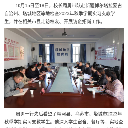
10
月
15
日至
18
日，校长周勇带队赴新疆博尔塔拉蒙古
自治州、塔城地区等地检查
2023
年秋季学期实习支教学
生，并在相关市县走访校友、开展访企拓岗工作。
周勇一行先后看望了精河县、乌苏市、塔城市
2023
年
秋季学期实习支教学生。他深入学生宿舍、餐厅等，实地查