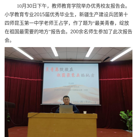
10
月
30
日下午，教师教育学院举办优秀校友报告会。
小学教育专业
2015
届优秀毕业生，新疆生产建设兵团第十
四师昆玉第一中学老师王占学，作了题为“
最美青春，绽放
在祖国最需要的地方
”
报告会。
200
余名师生参加了此次报告
会。