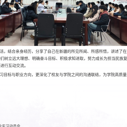
活，
结合
亲身经历，分享
了
自己在新疆的所见所闻、所感所悟，
讲述
了
在
学们
树立远大理想、明确奋斗目标、积极求知进取，努力
成
长
为担当民族
友进行互动交流。
习目标与职业方向，
更
深化
了
校友与学院
之间
的沟通联结，为学院高质量
业实习动员会