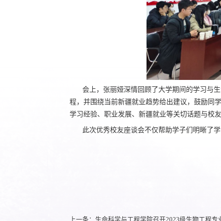
会上，张丽娅
深情回顾了
大学期间的学习
与
生
程，并
围绕当
前新疆就业趋势
给出
建议，鼓励
同
学习经验、职业发展、新疆就业等
关切话题
与校
此次优秀校友座谈会不仅帮助学子
们
明晰
了
学
上一条：生命科学与工程学院召开2023级生物工程专