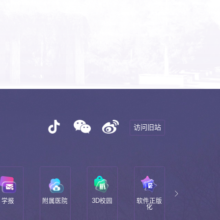
访问旧站
学报
附属医院
3D校园
软件正版
校领导邮
化
箱