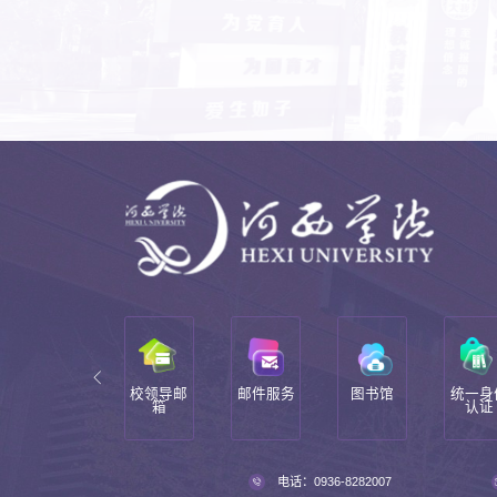
件正版
校领导邮
邮件服务
图书馆
统一身份
化
箱
认证
电话：0936-8282007