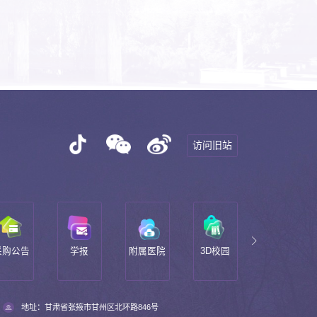
访问旧站
告
学报
附属医院
3D校园
软件正版
校
化
地址：甘肃省张掖市甘州区北环路846号