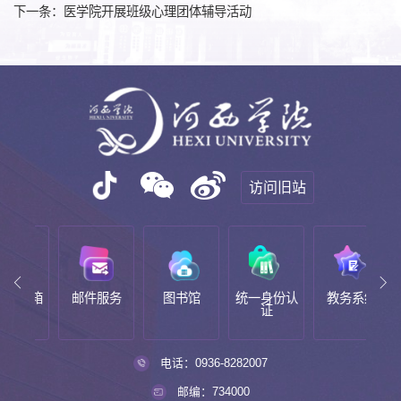
下一条：医学院开展班级心理团体辅导活动
访问旧站
邮箱
邮件服务
图书馆
统一身份认
教务系统
新
证
电话：0936-8282007
邮编：734000