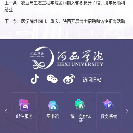
上一条：农业与生态工程学院第14期入党积极分子培训班学员顺利
结业
下一条：医学院赴四川、重庆、陕西开展博士招聘和访企拓岗活动
访问旧站
邮箱
邮件服务
图书馆
统一身份认
教务系统
新
证