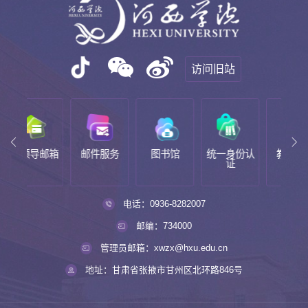
访问旧站
导邮箱
邮件服务
图书馆
统一身份认
教务系统
证
电话：0936-8282007
邮编：734000
管理员邮箱：xwzx@hxu.edu.cn
地址：甘肃省张掖市甘州区北环路846号