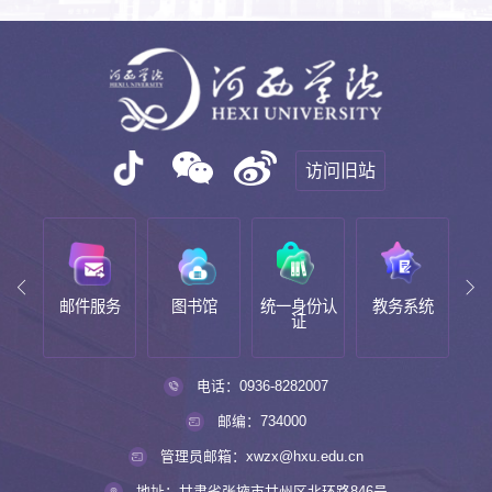
访问旧站
邮箱
邮件服务
图书馆
统一身份认
教务系统
新
证
电话：0936-8282007
邮编：734000
管理员邮箱：xwzx@hxu.edu.cn
地址：甘肃省张掖市甘州区北环路846号