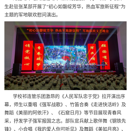
生
赴驻张某部开展了
“初心如磐绽芳华，热血军旅新征程”为
主题的军地联欢
慰问演出。
学校祁连管乐团激昂的《人民军队忠于党》拉开演出序
幕，师生以重唱《强军战歌》、竹笛合奏《走进快活岭》及
舞蹈《美丽的阿依汗》、《石窟日月》等节目展现青春风
采，抒发学子强军报国之志。部队官兵献上歌伴舞《钢铁先
锋》、小合唱《我的爱人你可听见》及舞蹈《美如月亮》、