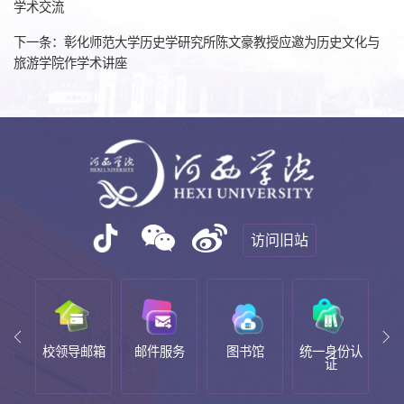
学术交流
下一条：彰化师范大学历史学研究所陈文豪教授应邀为历史文化与
旅游学院作学术讲座
访问旧站
校领导邮箱
邮件服务
图书馆
统一身份认
教务系统
证